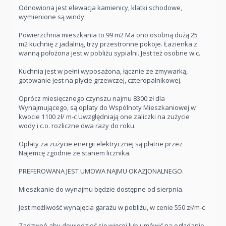
Odnowiona jest elewacja kamienicy, klatki schodowe,
wymienione są windy.
Powierzchnia mieszkania to 99 m2 Ma ono osobną dużą 25
m2 kuchnię z jadalnią, trzy przestronne pokoje. Łazienka z
wanną położona jest w pobliżu sypialni. Jest też osobne w.c.
Kuchnia jest w pełni wyposażona, łącznie ze zmywarką,
gotowanie jest na płycie grzewczej, czteropalnikowej.
Oprócz miesięcznego czynszu najmu 8300 zł dla
Wynajmującego, są opłaty do Wspólnoty Mieszkaniowej w
kwocie 1100 zł/ m-c Uwzględniają one zaliczki na zużycie
wody i c.o. rozliczne dwa razy do roku.
Opłaty za zużycie energii elektrycznej są płatne przez
Najemcę zgodnie ze stanem licznika.
PREFEROWANA JEST UMOWA NAJMU OKAZJONALNEGO.
Mieszkanie do wynajmu będzie dostępne od sierpnia.
Jest możliwość wynajęcia garażu w pobliżu, w cenie 550 zł/m-c
Zadzwoń aby dowiedzieć się więcej lub umówić na oglądanie.