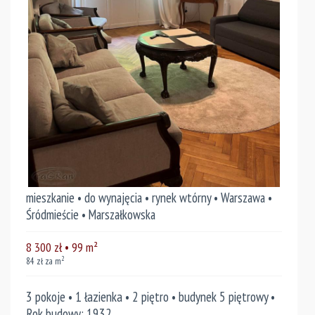
mieszkanie • do wynajęcia • rynek wtórny • Warszawa •
Śródmieście • Marszałkowska
8 300
zł
• 99
m²
2
84
zł za m
3 pokoje • 1 łazienka • 2 piętro • budynek 5 piętrowy •
Rok budowy: 1932