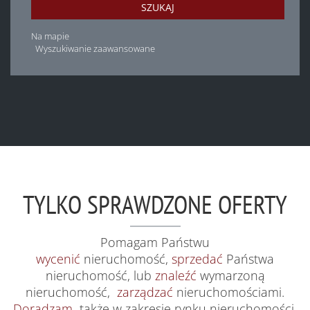
SZUKAJ
Na mapie
Wyszukiwanie zaawansowane
TYLKO SPRAWDZONE OFERTY
Pomagam Państwu
wycenić
nieruchomość,
sprzedać
Państwa
nieruchomość, lub
znaleźć
wymarzoną
nieruchomość,
zarządzać
nieruchomościami.
Doradzam
także w zakresie rynku nieruchomości.