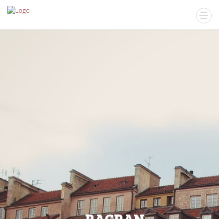
R
A
G
R
A
N