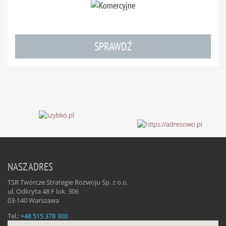
SPRAWDŹ
NASZ ADRES
TSR Twórcze Strategie Rozwoju Sp. z o.o.
ul. Odkryta 48 F lok. 306
03-140
Warszawa
Tel.:
+48 515 378 300