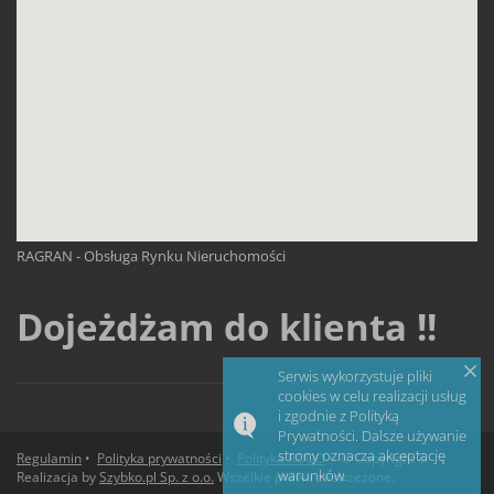
RAGRAN - Obsługa Rynku Nieruchomości
Dojeżdżam do klienta !!
Serwis wykorzystuje pliki
cookies w celu realizacji usług
i zgodnie z Polityką
Prywatności. Dalsze używanie
strony oznacza akceptację
Regulamin
•
Polityka prywatności
•
Polityka RODO
• © Copyright &
warunków.
Realizacja by
Szybko.pl Sp. z o.o.
Wszelkie prawa zastrzeżone.