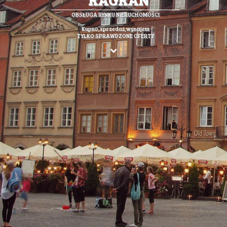
OBSŁUGA RYNKU NIERUCHOMOŚCI
Kupno,sprzedaż,wynajem
TYLKO SPRAWDZONE OFERTY