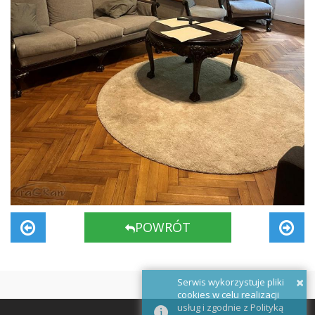
POWRÓT
×
Serwis wykorzystuje pliki
cookies w celu realizacji
usług i zgodnie z Polityką