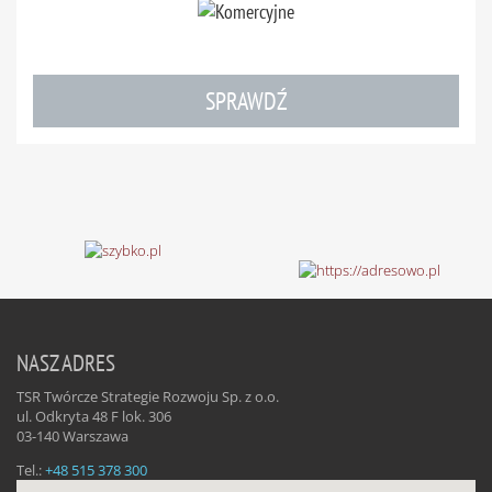
SPRAWDŹ
NASZ ADRES
TSR Twórcze Strategie Rozwoju Sp. z o.o.
ul. Odkryta 48 F lok. 306
03-140
Warszawa
Tel.:
+48 515 378 300