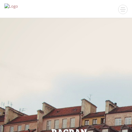
R
A
G
R
A
N