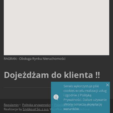
RAGRAN - Obsługa Rynku Nieruchomości
Dojeżdżam do klienta !!
Serwis wykorzystuje pliki
cookies w celu realizacji usług
i zgodnie z Polityką
Prywatności. Dalsze używanie
strony oznacza akceptację
Regulamin
•
Polityka prywatności
•
Polityka RODO
• © Copyright &
warunków.
Realizacja by
Szybko.pl Sp. z o.o.
Wszelkie prawa zastrzeżone.