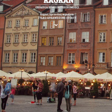
OBSŁUGA RYNKU NIERUCHOMOŚCI
Kupno,sprzedaż,wynajem
TYLKO SPRAWDZONE OFERTY